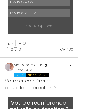
ENVIRON 4 CM
ENVIRON 4.5 CM
See All Options
2
2
3
1480
Ma pénoplastie
21 mai 2023
OPÉRÉ
FONDATEUR
Votre circonférence
actuelle en érection ?
Votre circonférence 