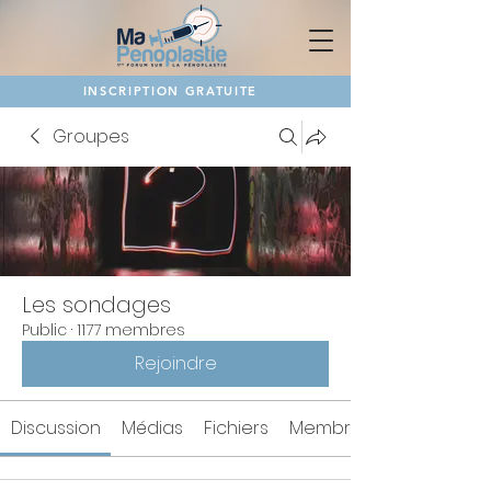
INSCRIPTION GRATUITE
Groupes
Les sondages
Public
·
1177 membres
Rejoindre
Discussion
Médias
Fichiers
Membres