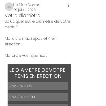
Un Mec Normal
Un Mec Normal
29 juillet 2025
Votre diamètre
Salut, quel est le diamètre de votre 
pénis ?
Moi c 3 cm au repos et 4 en 
érection.
Merci de vos réponses
LE DIAMETRE DE VOTRE 
PENIS EN ERECTION
ENVIRON 3 CM
ENVIRON 3.5 CM