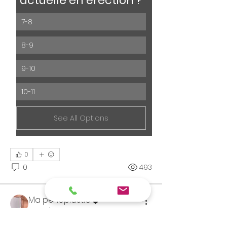
actuelle en érection ?
7-8
8-9
9-10
10-11
See All Options
0
0
493
À propos
Ma pénoplastie
Connaitre l'opinion publique
21 mai 2023
OPÉRÉ
FONDATEUR