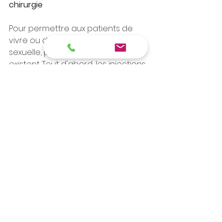
chirurgie
Pour permettre aux patients de 
vivre ou de retrouver une vie 
sexuelle, plusieurs techniques 
existent. Tout d'abord, les injections 
caverneuses : un médicament qui 
va dilater les artères et qui 
s'injecte directement dans le pénis. 
Mais dans le cas des fuites 
veineuses, il faut passer par la 
microchirurgie. "On ligature toutes 
les petites veines dans cet espace 
très compliqué", résume le 
spécialiste.
Dans tous les cas, Eric Allaire invite 
à éviter les médicaments vendus 
sur des sites internet non officiels, 
et rappelle que les "remèdes 