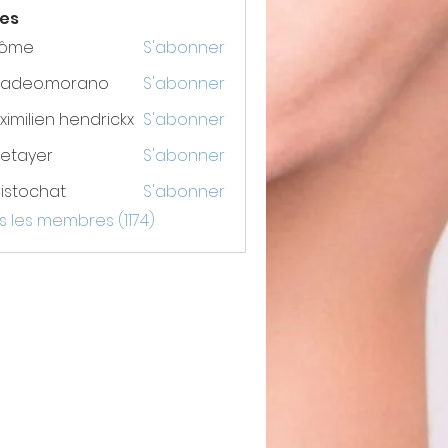
es
rôme
S'abonner
adeo.morano
S'abonner
o.morano
imilien hendrickx
S'abonner
etayer
S'abonner
er
istochat
S'abonner
chat
s les membres (1174)