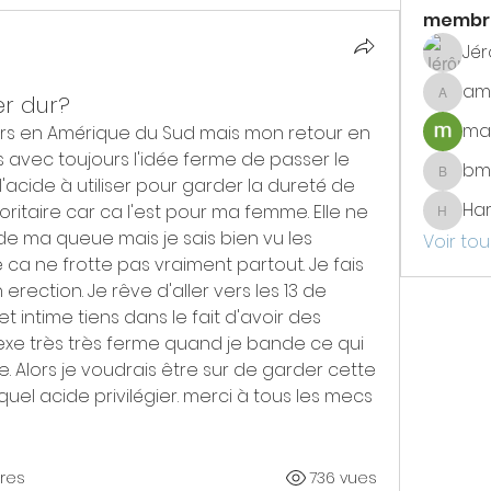
membr
Jé
am
r dur?
amade
max
ours en Amérique du Sud mais mon retour en 
ns avec toujours l'idée ferme de passer le 
bm
bmetay
 l'acide à utiliser pour garder la dureté de 
Har
oritaire car ca l'est pour ma femme. Elle ne 
Haristo
e de ma queue mais je sais bien vu les 
Voir tou
 ca ne frotte pas vraiment partout. Je fais 
 erection. Je rêve d'aller vers les 13 de 
 intime tiens dans le fait d'avoir des 
sexe très très ferme quand je bande ce qui 
Alors je voudrais être sur de garder cette 
quel acide privilégier. merci à tous les mecs 
res
736 vues