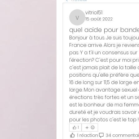
vitriol51
15 août 2022
vitriol51
quel acide pour bande
Bonjour à tous. Je suis touj
France arrive. Alors je revie
pas. Y a t'il un consensus sur
l'érection? C'est pour moi pri
c'est jamais plait de la taill
positions qu'elle préfère que
16 de long sur 11,5 de large en
large. Mon avantage sexuel et
érections très fortes et un 
est le bonheur de ma femme. 
dureté et je voudrais savoir 
pour les photos c'est le top !
1
1 réaction
34 commentai