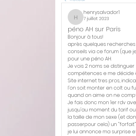
henrysalvador1
7 juillet 2023
henrysalvador1
péno AH sur Paris
Bonjour à tous!
après quelques recherches e
conseils via ce forum (que je
pour une péno AH.
Je vois 2 noms se distinguer s
compétences e me décide à 
Site internet tres pros, indic
l'on soit monter en colt ou fu
quand on aime on ne compt
Je fais donc mon 1er rdv avec
jusqu'au moment du tarif ou 
la taille de mon sexe (et don
passerpour cela) un "forfait
je lui annonce ma surprise et