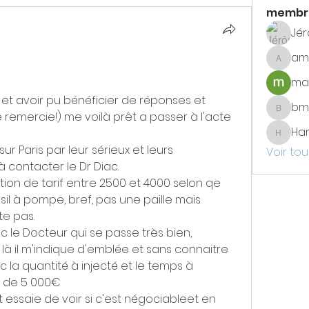
membr
Jé
am
amade
max
t avoir pu bénéficier de réponses et 
bm
bmetay
 remercie!) me voilà prêt a passer à l'acte 
Har
Haristo
ur Paris par leur sérieux et leurs 
Voir tou
contacter le Dr Diac.
ation de tarif entre 2500 et 4000 selon qe 
sil à pompe, bref, pas une paille mais 
e pas.
 le Docteur qui se passe très bien, 
là il m'indique d'emblée et sans connaitre 
c la quantité à injecté et le temps à 
" de 5 000€
 essaie de voir si c'est négociableet en 