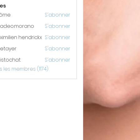
es
rôme
S'abonner
adeo.morano
S'abonner
o.morano
imilien hendrickx
S'abonner
etayer
S'abonner
er
istochat
S'abonner
chat
s les membres (1174)