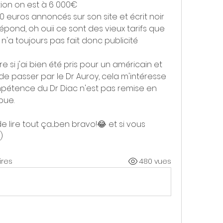
ction on est à 6 000€
0 euros annoncés sur son site et écrit noir 
e répond, oh ouii ce sont des vieux tarifs que 
l n'a toujours pas fait donc publicité 
 si j'ai bien été pris pour un américain et 
 passer par le Dr Auroy, cela m'intéresse 
étence du Dr Diac n'est pas remise en 
pue.
lire tout ça....ben bravo!😂 et si vous 
)
res
480 vues