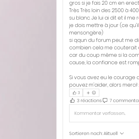
gros si je fais 20 cm en ere
Très Très loin des 2500 à 400
su blanc. Je lui ai dit et il m
je dois mettre à jour (ce qu'i
mensongère)
si qqun du forum peut me dire
combien cela me couterait de
car du coup même si la comp
cause, la confiance est rom
Si vous avez eu le courage de 
pouvez m'aider, alors merci! :
3
3 réactions
7 commentai
Kommentar verfassen...
Sortieren nach:
Aktuell