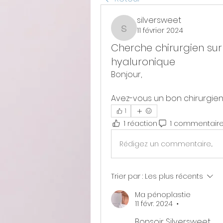
silversweet
11 février 2024
silversweet
Cherche chirurgien sur
hyaluronique
Bonjour,
Avez-vous un bon chirurgien à
1
1 réaction
1 commentair
Rédigez un commentaire...
Trier par :
Les plus récents
Ma pénoplastie
11 févr. 2024
•
Bonsoir Silversweet