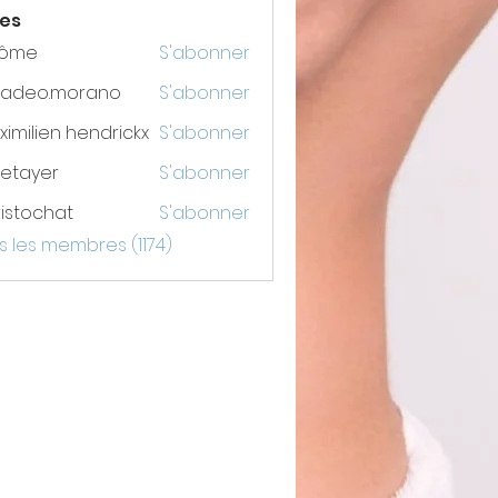
es
rôme
S'abonner
adeo.morano
S'abonner
o.morano
imilien hendrickx
S'abonner
etayer
S'abonner
er
istochat
S'abonner
chat
s les membres (1174)