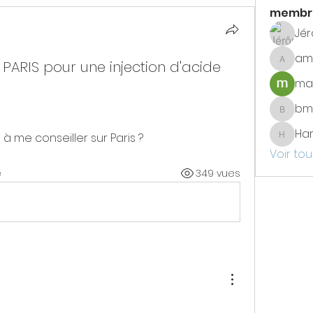
membr
Jé
am
 PARIS pour une injection d'acide
amade
max
bm
bmetay
Har
 me conseiller sur Paris ? 
Haristo
Voir tou
e
349 vues