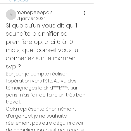
monepeeepais
monepeeepais
21 janvier 2024
Si quelqu'un vous dit qu'il
souhaite plannifier sa
première op, d'ici 6 à 10
mois, quel conseil vous lui
donneriez sur le moment
svp ?
Bonjour, je compte réaliser 
l'opération vers l'été. Au vu des 
témoignages le dr d***k***s sur 
paris m'as l'air de faire un très bon 
travail.
Cela représente énormément 
d'argent, et je ne souhaite 
réellement pas être déçu, ni avoir 
de complication, c'est pourquoi je 