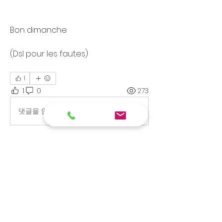
Bon dimanche 
(Dsl pour les fautes)
1
1
0
273
댓글을 입력하세요.
À propos
Vous ne savez pas où le faire et
vous recherchez un endroit,
...
Lire plus
membres