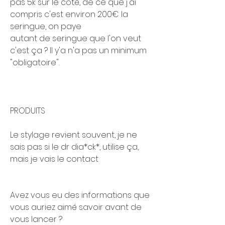
pas 5k sur le coté, de ce que j'ai 
compris c'est environ 200€ la 
seringue, on paye 
autant de seringue que l'on veut 
c'est ça ? Il y'a n'a pas un minimum 
"obligatoire".
PRODUITS 
Le stylage revient souvent, je ne 
sais pas si le dr dia*ck*, utilise ça, 
mais je vais le contact
Avez vous eu des informations que 
vous auriez aimé savoir avant de 
vous lancer ?