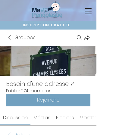
INSCRIPTION GRATUITE
Groupes
Besoin d'une adresse ?
Public
·
1174 membres
Rejoindre
Discussion
Médias
Fichiers
Membres
Retour