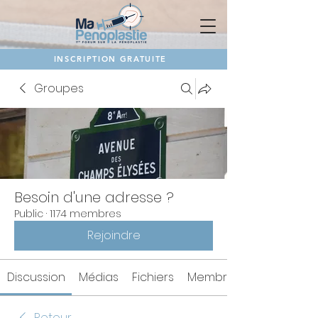
INSCRIPTION GRATUITE
Groupes
Besoin d'une adresse ?
Public
·
1174 membres
Rejoindre
Discussion
Médias
Fichiers
Membres
Retour