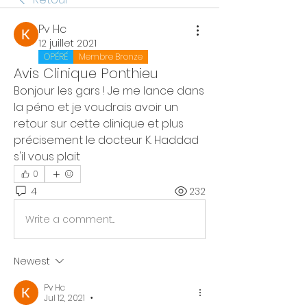
Pv Hc
12 juillet 2021
OPÉRÉ
Membre Bronze
Avis Clinique Ponthieu
Bonjour les gars ! Je me lance dans 
la péno et je voudrais avoir un 
retour sur cette clinique et plus 
précisement le docteur K. Haddad 
s'il vous plait
0
4
232
Write a comment...
Newest
Pv Hc
Jul 12, 2021
•