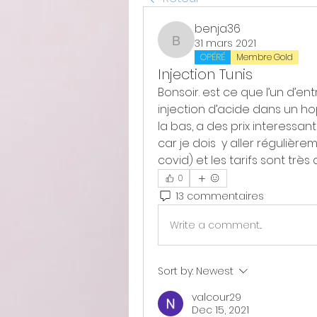
benja36
31 mars 2021
benja36
OPÉRÉ
Membre Gold
Injection Tunis
Bonsoir. est ce que l’un d’ent
injection d’acide dans un hopi
la bas, a des prix interessan
car je dois  y aller régulière
covid) et les tarifs sont très a
0
13 commentaires
Write a comment...
Sort by:
Newest
valcour29
Dec 15, 2021