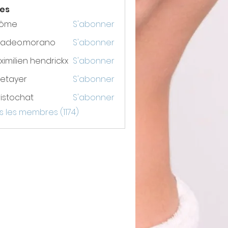
es
rôme
S'abonner
adeo.morano
S'abonner
o.morano
imilien hendrickx
S'abonner
etayer
S'abonner
er
istochat
S'abonner
chat
s les membres (1174)