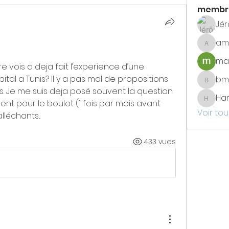
membr
Jé
am
amade
max
re vois a deja fait l’experience d’une 
tal a Tunis? Il y a pas mal de propositions 
bm
bmetay
ts. Je me suis deja posé souvent la question 
Har
ment pour le boulot (1 fois par mois avant 
Haristo
Voir tou
lléchants... 
433 vues