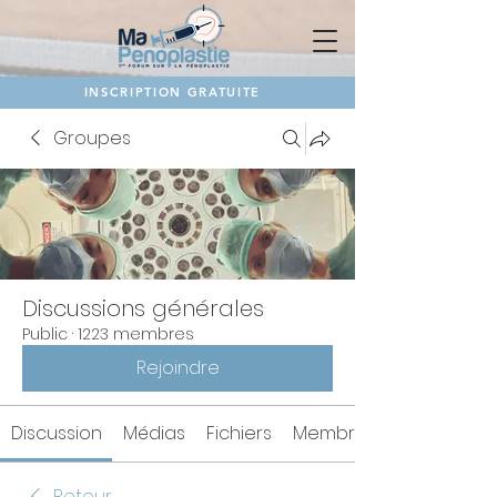
INSCRIPTION GRATUITE
Groupes
Discussions générales
Public
·
1223 membres
Rejoindre
Discussion
Médias
Fichiers
Membres
Retour