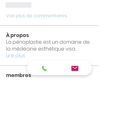
J'aime
Voir plus de commentaires
À propos
La pénoplastie est un domaine de
la médecine esthétique visa
...
Lire plus
membres
diakhaby.ousmane
S'abonner
diakhaby.ousmane
amadeo.morano
S'abonner
amadeo.morano
Jérôme
S'abonner
kocoj52621
S'abonner
kocoj52621
estefan_7
S'abonner
estefan_7
Voir tous les membres (1223)