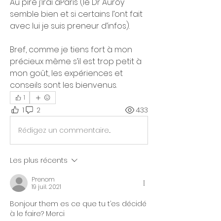
Au pire j’irai àParis (le Dr Auroy 
semble bien et si certains l’ont fait 
avec lui je suis preneur d’infos).
Bref, comme je tiens fort à mon 
précieux même s’il est trop petit à 
mon goût, les expériences et 
conseils sont les bienvenus.
1
1
2
433
Rédigez un commentaire...
Les plus récents
Prenom
19 juil. 2021
Bonjour them es ce que tu t’es décidé 
à le faire? Merci