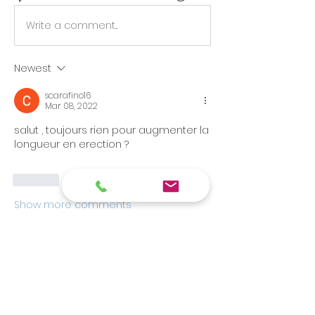
Write a comment...
Newest
scarafino16
Mar 08, 2022
salut , toujours rien pour augmenter la 
longueur en erection ? 
Like
Show more comments
À propos
La pénoplastie est un domaine de
la médecine esthétique visa
...
Lire plus