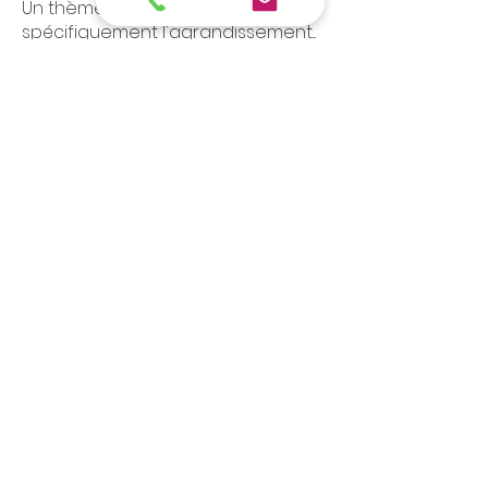
Un thème qui ne concerne pas
spécifiquement l'agrandissement
...
Lire plus
membres
bmetayer
S'abonner
bmetayer
saih.ayoub.96
S'abonner
saih.ayoub.96
Lou-aime Watel
S'abonner
kocoj52621
S'abonner
kocoj52621
chtagbar
S'abonner
chtagbar
Voir tous les membres (906)
MA PENOPLASTIE
LE FORUM