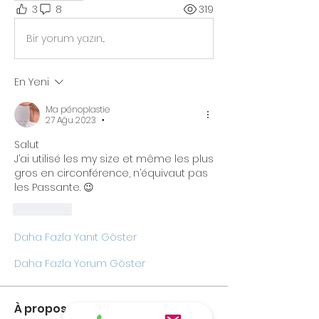
3
8
319
Bir yorum yazın...
En Yeni
Ma pénoplastie
27 Ağu 2023
•
Salut 
J’ai utilisé les my size et même les plus 
gros en circonférence, n’équivaut pas 
les Passante. 😉
Beğen
Daha Fazla Yanıt Göster
Daha Fazla Yorum Göster
À propos