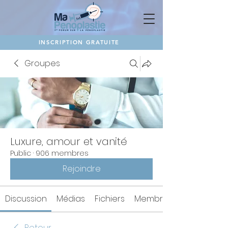
INSCRIPTION GRATUITE
Groupes
Luxure, amour et vanité
Public
·
906 membres
Rejoindre
Discussion
Médias
Fichiers
Membres
Retour