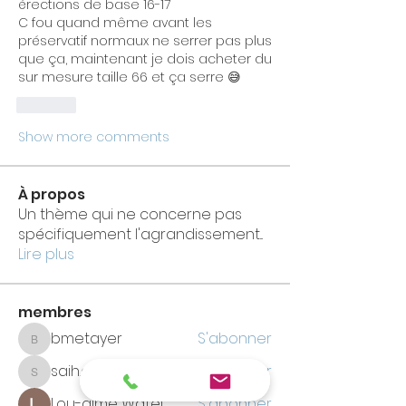
érections de base 16-17
C fou quand même avant les 
préservatif normaux ne serrer pas plus 
que ça, maintenant je dois acheter du 
sur mesure taille 66 et ça serre 😅
Like
Show more comments
À propos
Un thème qui ne concerne pas
spécifiquement l'agrandissement
...
Lire plus
membres
bmetayer
S'abonner
bmetayer
saih.ayoub.96
S'abonner
saih.ayoub.96
Lou-aime Watel
S'abonner