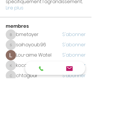
spécifiquement l'agrandissement
...
Lire plus
membres
bmetayer
S'abonner
bmetayer
saih.ayoub.96
S'abonner
saih.ayoub.96
Lou-aime Watel
S'abonner
kocoj52621
S'abonner
kocoj52621
chtagbar
S'abonner
chtagbar
Voir tous les membres (906)
MA PENOPLASTIE
LE FORUM
Le premier forum sur la