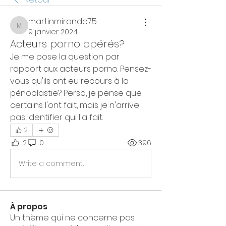
martinmirande75
martinmirande75
9 janvier 2024
Acteurs porno opérés?
Je me pose la question par 
rapport aux acteurs porno. Pensez-
vous qu'ils ont eu recours à la 
pénoplastie? Perso, je pense que 
certains l'ont fait, mais je n'arrive 
pas identifier qui l'a fait. 
2
2
0
396
Write a comment...
À propos
Un thème qui ne concerne pas