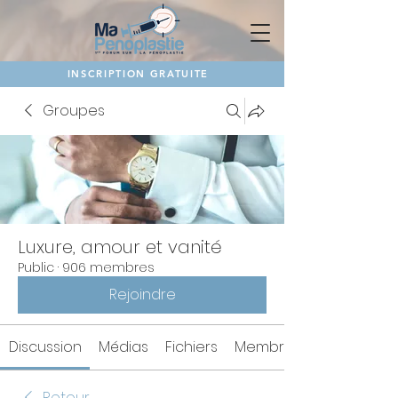
INSCRIPTION GRATUITE
Groupes
Luxure, amour et vanité
Public
·
906 membres
Rejoindre
Discussion
Médias
Fichiers
Membres
Retour