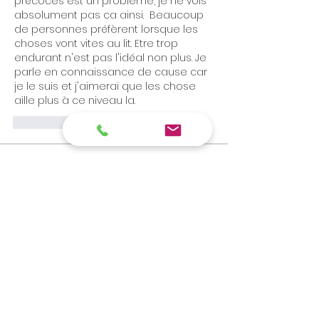
précoces est un problème, je ne vois 
absolument pas ca ainsi.  Beaucoup 
de personnes préfèrent lorsque les 
choses vont vites au lit. Etre trop 
endurant n'est pas l'idéal non plus. Je 
parle en connaissance de cause car 
je le suis et j'aimerai que les chose 
aille plus à ce niveau la. 
J'aime
À propos
Opérations, courbure, Infections
sexuellement transmissibles
...
Lire plus
membres
Y Z
S'abonner
bmetayer
S'abonner
bmetayer