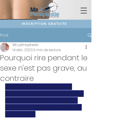
INSCRIPTION GRATUITE
Post
Ma pénoplastie
14 déc. 2020
3 min de lecture
Pourquoi rire pendant le
sexe n'est pas grave, au
contraire
S'esclaffer en pleine partie de 
jambes en l'air n'a rien de mauvais. 
Il est même peut-être temps de 
briser le gros tabou du rire durant 
le sexe. Et vite.