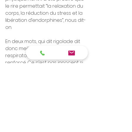
le rire permettait “la relaxation du 
corps, la réduction du stress et la 
libération d’endorphines”, nous dit-
on.
En deux mots, qui dit rigolade dit 
donc meilleure humeur, rythme 
respiratoire plus limpide, bien-être 
renforcé. Ce n’est pas innocent si 
le “yoga du rire” existe bel et bien. 
Enfin, le rire valorise en un sens la 
séduction. Il est la preuve d’un 
certain détachement (à ne pas 
confondre avec l’indifférence), 
d’une prise de conscience de ses 
propres faiblesses ou du ridicule 
d’une situation. Bref, d’un 
comportement sans toxicité ou 